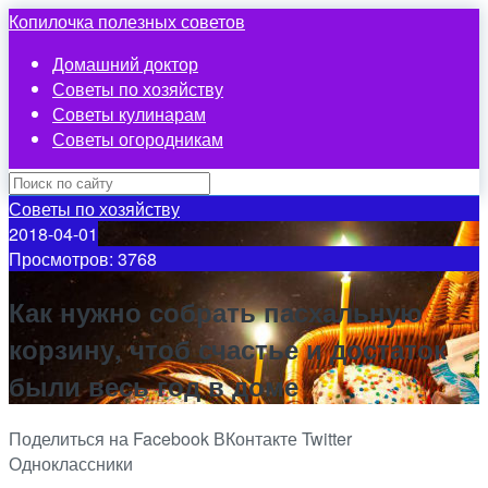
Копилочка полезных советов
Домашний доктор
Советы по хозяйству
Советы кулинарам
Советы огородникам
Советы по хозяйству
2018-04-01
Просмотров: 3768
Как нужно собрать пасхальную
корзину, чтоб счастье и достаток
были весь год в доме
Поделиться на Facebook
ВКонтакте
Twitter
Одноклассники