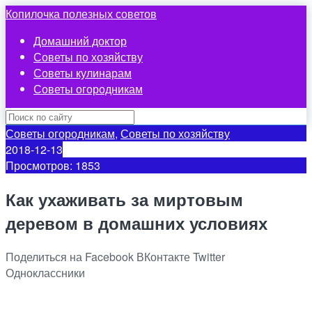
Копилочка полезных советов
Домашний доктор
Советы по хозяйству
Советы кулинарам
Советы огородникам
Советы огородникам
,
Советы по хозяйству
2018-12-13
Просмотров: 1853
Как ухаживать за миртовым
деревом в домашних условиях
Поделиться на Facebook
ВКонтакте
Twitter
Одноклассники