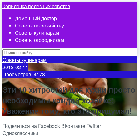
Копилочка полезных советов
Домашний доктор
Советы по хозяйству
Советы кулинарам
Советы огородникам
Советы кулинарам
2018-02-11
Просмотров: 4178
Эти 10 хитростей для кухни просто
необходимы каждой хозяйке!
Уважение тому, кто это придумал!
Поделиться на Facebook
ВКонтакте
Twitter
Одноклассники