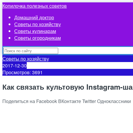
Копилочка полезных советов
Домашний доктор
Советы по хозяйству
Советы кулинарам
Советы огородникам
Советы по хозяйству
2017-12-30
Просмотров: 3691
Как связать культовую Instagram-ша
Поделиться на Facebook
ВКонтакте
Twitter
Одноклассники