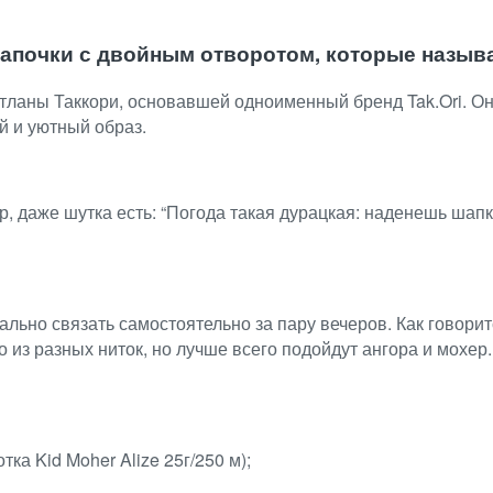
апочки с двойным отворотом, которые называ
тланы Таккори, основавшей одноименный бренд Tak.Ori. Он
й и уютный образ.
р, даже шутка есть: “Погода такая дурацкая: наденешь шапк
льно связать самостоятельно за пару вечеров. Как говоритс
жно из разных ниток, но лучше всего подойдут ангора и мох
тка Kid Moher Alize 25г/250 м);